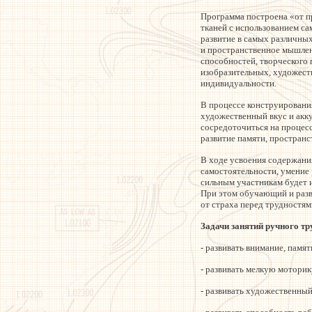
Программа построена «от п
тканей с использованием с
развитие в самых различных
и пространственное мышлен
способностей, творческого 
изобразительных, художест
индивидуальности.
В процессе конструировани
художественный вкус и акку
сосредоточиться на процесс
развитие памяти, простран
В ходе усвоения содержани
самостоятельности, умение 
сильным участникам будет 
При этом обучающий и разв
от страха перед трудностям
Задачи занятий ручного тр
- развивать внимание, памя
- развивать мелкую моторик
- развивать художественный