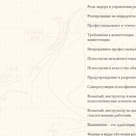
Роль лидера в управлении р
Реагирование на инциденты
Профессиональное и этичес
Требования к компетенции.
компетенции.
Непрерывное профессиональ
Психология межличностных
Психология и искусство общ
Предупреждение и разрешен
Саморегуляция психофизиче
Вожатый, инструктор и ком
психологические аспекты м
Вожатый, инструктор по вы
спасательными работами.
Выживание - это адаптация.
Формы и виды обучения вож