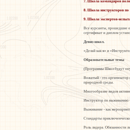
7. Школа командиров воло
8. Школа инструкторов по
9. Школа экспертов-испыт
Все курсанты, прошедшие о
сертификат и диплом устано
Девиз школ.
«Делай как я» и «Инструктор
Образовательные темы
(Программы Школ будут опу
Вожатый - это организатор
природной среды.
Многообразие видов активн
Инструктор по выживанию -
Выживание - как мероприят
Стандарты приключенческог
Роль лидера. Обязанности 