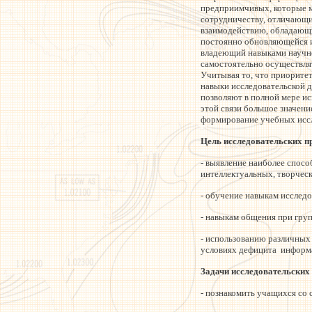
предприимчивых, которые м
сотрудничеству, отличающи
взаимодействию, обладающи
постоянно обновляющейся и
владеющий навыками научн
самостоятельно осуществля
Учитывая то, что приорите
навыки исследовательской д
позволяют в полной мере ис
этой связи большое значени
формирование учебных иссл
Цель исследовательских п
- выявление наиболее спосо
интеллектуальных, творчес
- обучение навыкам исслед
- навыкам общения при гру
- использованию различных
условиях дефицита информа
Задачи исследовательских
- познакомить учащихся со 