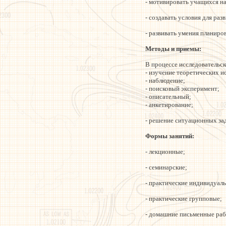
- мотивировать учащихся н
- создавать условия для р
- развивать умения планиро
Методы и приемы:
В процессе исследовательс
- изучение теоретических и
- наблюдение;
- поисковый эксперимент;
- описательный;
- анкетирование;
- решение ситуационных за
Формы занятий:
- лекционные;
- семинарские;
- практические индивидуал
- практические групповые;
- домашние письменные раб