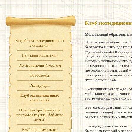
Клуб экспедиционн
Молодежный образовательн
Разработка экспедиционного
Основа цивилизации – матер
снаряжения
безопасности жизнедеятельн
улучшение жизни в городе н
Натурные испытания
существу современным прод
методы и технологии жизнед
Экспедиционный костюм
экспедиционного костюма, 
преодоления препятствий –
экспедиционный опыт и соз
Фотосъемка
путешественников.
Экспедиции
Экспедиционная одежда - э
мобильность, автономность 
Клуб экспедиционных
экстремальных условиях пр
технологий
Это одежда для защиты чел
Историко-краеведческая
имеющая специфические кон
поисковая группа “Забытые
районах различных климати
имена”
Эта одежда современного п
Клуб однофамильцев
былинных историй о первоп