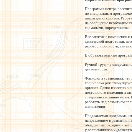
Программы центра рассчитан
по специальным программам
школа для студентов. Работ
на сообщение необходимых 
терминами, определениями,
Все занятия в помещении и
физической подготовки, кот
работоспособности, снятию
В образовательные програм
Ручной труд – универсальн
деятельность.
Физиологи установили, что
тренировка рук стимулируе
органов. Давно известно о 
постоянного внимания и зас
совершенствованию мозга. 
работать над развитием пра
выполнения.
Предлагаемая программа им
направлением в развитии и 
обладает необходимой эмоц
у воспитанников художестве