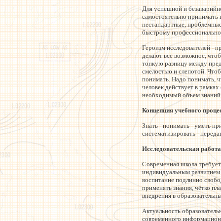
Для успешной и безаварийн
самостоятельно принимать 
нестандартные, проблемные 
быстрому профессиональному
Героизм исследователей - пр
делают все возможное, что
тонкую разницу между пред
смелостью и слепотой. Чтоб
понимать. Надо понимать, ч
человек действует в рамках
необходимый объем знаний 
Концепция учебного процес
Знать - понимать - уметь пр
систематизировать - переда
Исследовательская работа 
Современная школа требует
индивидуальным развитием 
воспитание подлинно свобо
применять знания, чётко пл
внедрения в образовательн
Актуальность образователь
современного информационн