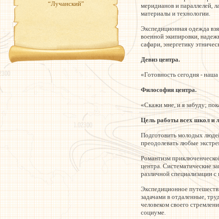
“Лучанский”
меридианов и параллелей, 
материалы и технологии.
Экспедиционная одежда взял
военной экипировки, надеж
сафари, энергетику этническ
Девиз центра.
«Готовность сегодня - наша
Философия центра.
«Скажи мне, и я забуду; пок
Цель работы всех школ и 
Подготовить молодых людей 
преодолевать любые экстре
Романтизм приключенческой
центра. Систематические за
различной специализации с
Экспедиционное путешестви
задачами в отдаленные, тру
человеком своего стремлен
социуме.